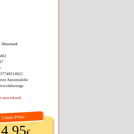
Dänemark
402
87
0
37748514021
etze Automodelle
rvicefahrzeuge
st ausverkauft
Unser Preis:
24,95
€