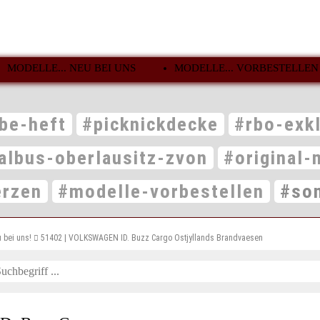
MODELLE... NEU BEI UNS
MODELLE... VORBESTELLEN
be-heft
#picknickdecke
#rbo-exk
albus-oberlausitz-zvon
#original-
erzen
#modelle-vorbestellen
#son
 bei uns!
51402 | VOLKSWAGEN ID. Buzz Cargo Ostjyllands Brandvaesen