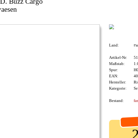
. Buzz Cargo
vaesen
Land:
Artikel-Nr:
51
Maßstab:
1:
Spur:
H
EAN:
40
Hersteller:
Ri
Kategorie:
Se
Bestand:
fa