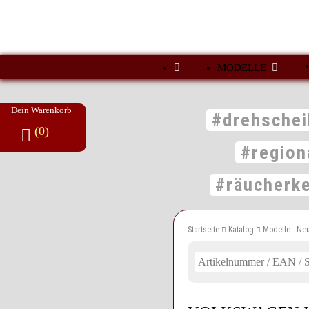
MODELLE
Dein Warenkorb
#drehschei
(0)
#region
#räucherk
Startseite
Katalog
Modelle - Neu