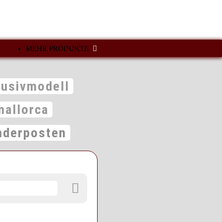
MEHR PRODUKTE
lusivmodell
mallorca
derposten