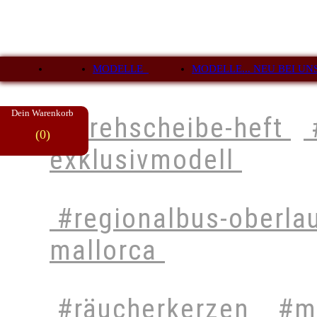
MODELLE
MODELLE... NEU BEI UN
Dein Warenkorb
#drehscheibe-heft
(0)
exklusivmodell
#regionalbus-oberla
mallorca
#räucherkerzen
#mo