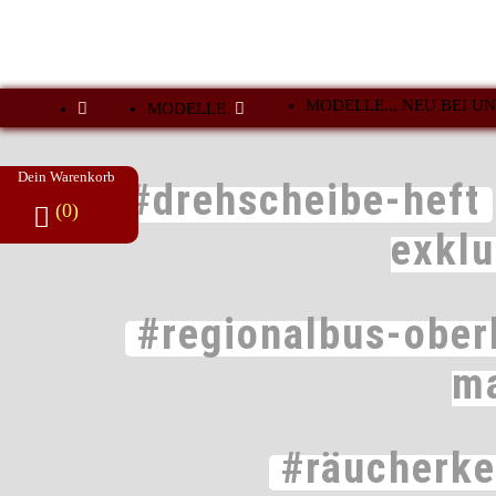
MODELLE... NEU BEI UN
MODELLE
Dein Warenkorb
#drehscheibe-heft
(0)
exkl
#regionalbus-ober
m
#räucherk