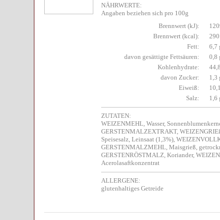
NÄHRWERTE:
Angaben beziehen sich pro 100g
Brennwert (kJ):
120
Brennwert (kcal):
290
Fett:
6,7 
davon gesättigte Fettsäuren:
0,8 
Kohlenhydrate:
44,
davon Zucker:
1,3 
Eiweiß:
10,
Salz:
1,6 
ZUTATEN:
WEIZENMEHL, Wasser, Sonnenblumenkerne 
GERSTENMALZEXTRAKT, WEIZENGRIE
Speisesalz, Leinsaat (1,3%), WEIZENVO
GERSTENMALZMEHL, Maisgrieß, getroc
GERSTENRÖSTMALZ, Koriander, WEIZ
Acerolasaftkonzentrat
ALLERGENE:
glutenhaltiges Getreide