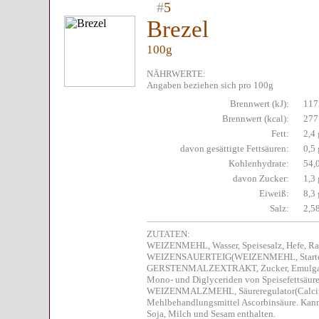
#
5
Brezel
100g
NÄHRWERTE:
Angaben beziehen sich pro 100g
Brennwert (kJ):
117
Brennwert (kcal):
277
Fett:
2,4 
davon gesättigte Fettsäuren:
0,5 
Kohlenhydrate:
54,
davon Zucker:
1,3 
Eiweiß:
8,3 
Salz:
2,5
ZUTATEN:
WEIZENMEHL, Wasser, Speisesalz, Hefe, Rap
WEIZENSAUERTEIG(WEIZENMEHL, Starter
GERSTENMALZEXTRAKT, Zucker, Emulgator
Mono- und Diglyceriden von Speisefettsä
WEIZENMALZMEHL, Säureregulator(Calcium
Mehlbehandlungsmittel Ascorbinsäure. Kann 
Soja, Milch und Sesam enthalten.