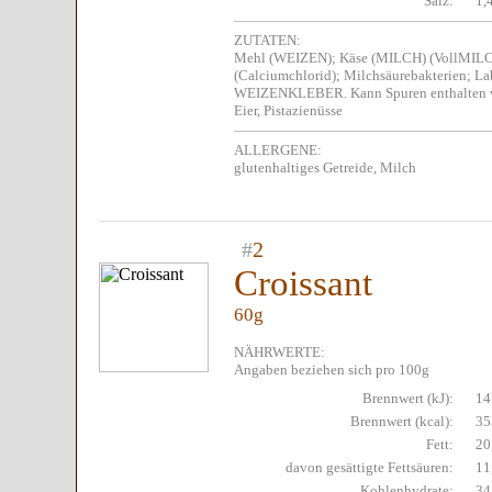
Salz:
1,
ZUTATEN:
Mehl (WEIZEN); Käse (MILCH) (VollMILCH;
(Calciumchlorid); Milchsäurebakterien; Lab
WEIZENKLEBER. Kann Spuren enthalten vo
Eier, Pistazienüsse
ALLERGENE:
glutenhaltiges Getreide, Milch
#
2
Croissant
60g
NÄHRWERTE:
Angaben beziehen sich pro 100g
Brennwert (kJ):
14
Brennwert (kcal):
35
Fett:
20
davon gesättigte Fettsäuren:
11
Kohlenhydrate:
34