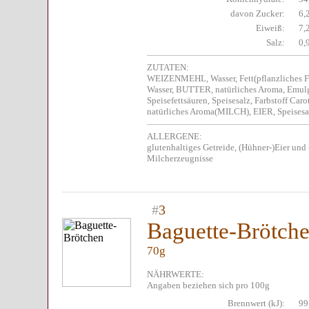
davon Zucker:
6,
Eiweiß:
7,
Salz:
0,
ZUTATEN:
WEIZENMEHL, Wasser, Fett(pflanzliches Fet
Wasser, BUTTER, natürliches Aroma, Emul
Speisefettsäuren, Speisesalz, Farbstoff C
natürliches Aroma(MILCH), EIER, Speisesal
ALLERGENE:
glutenhaltiges Getreide, (Hühner-)Eier und
Milcherzeugnisse
#
3
Baguette-Brötch
70g
NÄHRWERTE:
Angaben beziehen sich pro 100g
Brennwert (kJ):
99