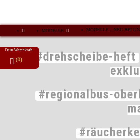
MODELLE... NEU BEI UN
MODELLE
Dein Warenkorb
#drehscheibe-heft
(0)
exkl
#regionalbus-ober
m
#räucherk