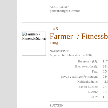
ALLERGENE:
glutenhaltiges Getreide
#
6
Farmer- / Fitness
100g
NÄHRWERTE:
Angaben beziehen sich pro 100g
Brennwert (kJ):
117
Brennwert (kcal):
281
Fett:
6,5 
davon gesättigte Fettsäuren:
0,9 
Kohlenhydrate:
42,
davon Zucker:
2,4 
Eiweiß:
9,4 
Salz:
1,7 
ZUTATEN: