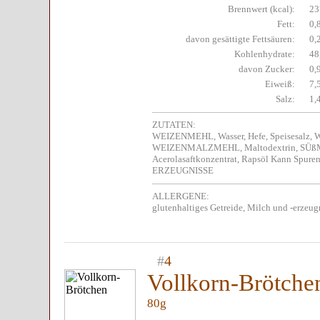
Brennwert (kcal):
23
Fett:
0,
davon gesättigte Fettsäuren:
0,
Kohlenhydrate:
48
davon Zucker:
0,
Eiweiß:
7,
Salz:
1,
ZUTATEN:
WEIZENMEHL, Wasser, Hefe, Speisesalz
WEIZENMALZMEHL, Maltodextrin, SÜ
Acerolasaftkonzentrat, Rapsöl Kann Spure
ERZEUGNISSE
ALLERGENE:
glutenhaltiges Getreide, Milch und -erzeug
#
4
Vollkorn-Brötche
80g